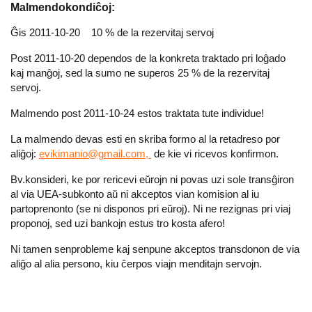
Malmendokondiĉoj:
Ĝis 2011-10-20 10 % de la rezervitaj servoj
Post 2011-10-20 dependos de la konkreta traktado pri loĝado
kaj manĝoj, sed la sumo ne superos 25 % de la rezervitaj
servoj.
Malmendo post 2011-10-24 estos traktata tute individue!
La malmendo devas esti en skriba formo al la retadreso por
aliĝoj:
evikimanio@gmail.com,
de kie vi ricevos konfirmon.
Bv.konsideri, ke por rericevi eŭrojn ni povas uzi sole transĝiron
al via UEA-subkonto aŭ ni akceptos vian komision al iu
partoprenonto (se ni disponos pri eŭroj). Ni ne rezignas pri viaj
proponoj, sed uzi bankojn estus tro kosta afero!
Ni tamen senprobleme kaj senpune akceptos transdonon de via
aliĝo al alia persono, kiu ĉerpos viajn menditajn servojn.