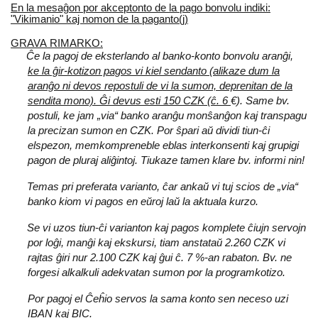
En la mesaĝon por akceptonto de la pago bonvolu indiki:
"Vikimanio" kaj nomon de la paganto(j)
GRAVA RIMARKO:
Ĉe la pagoj de eksterlando al banko-konto bonvolu aranĝi,
ke la ĝir-kotizon pagos vi kiel sendanto (alikaze dum la
aranĝo ni devos repostuli de vi la sumon, deprenitan de la
sendita mono). Ĝi devus esti 150 CZK (ĉ. 6
€). Same bv.
postuli, ke jam „via“ banko aranĝu monŝanĝon kaj transpagu
la precizan sumon en CZK. Por ŝpari aŭ dividi tiun-ĉi
elspezon, memkompreneble eblas interkonsenti kaj grupigi
pagon de pluraj aliĝintoj. Tiukaze tamen klare bv. informi nin!
Temas pri preferata varianto, ĉar ankaŭ vi tuj scios de „via“
banko kiom vi pagos en eŭroj laŭ la aktuala kurzo.
Se vi uzos tiun-ĉi varianton kaj pagos komplete ĉiujn servojn
por loĝi, manĝi kaj ekskursi, tiam anstataŭ 2.260 CZK vi
rajtas ĝiri nur 2.100 CZK kaj ĝui ĉ. 7 %-an rabaton. Bv. ne
forgesi alkalkuli adekvatan sumon por la programkotizo.
Por pagoj el Ĉeĥio servos la sama konto sen neceso uzi
IBAN kaj BIC.