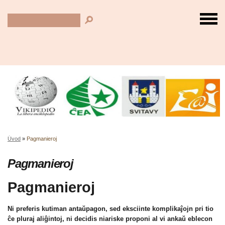
Úvod
»
Pagmanieroj
Pagmanieroj
Pagmanieroj
Ni preferis kutiman antaŭpagon, sed eksciinte komplikaĵojn pri tio
ĉe pluraj aliĝintoj, ni decidis niariske proponi al vi ankaŭ eblecon