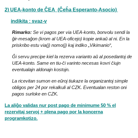
2) UEA-konto de ĈEA (Ĉeĥa Esperanto-Asocio)
indikita : svaz-v
Rimarko:
Se vi pagos per via UEA-konto, bonvolu sendi la
ĝir-mesaĝon (krom al UEA-oficejo) kopie ankaŭ al ni. En la
priskribo estu via(j) nomo(j) kaj indiko „Vikimanio“,
Ĝi servu precipe kiel la rezerva varianto aŭ al posedantoj de
UEA-konto. Same en tiu-ĉi varinto necesas kovri ĉiujn
eventualajn aldonajn kostojn.
La ricevitan sumon en eŭroj tiukaze la organizantoj simple
obligos per 24 por rekalkuli al CZK. Eventualan reston oni
pagos surloke en CZK.
La aliĝo validas nur post pago de minimume 50 % el
rezervitaj servoj + plena pago por la koncerna
programkotizo.