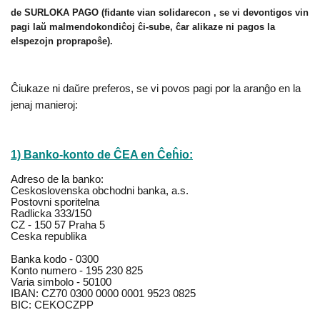
de SURLOKA PAGO (fidante vian solidarecon , se vi devontigos vin
pagi laŭ malmendokondiĉoj ĉi-sube, ĉar alikaze ni pagos la
elspezojn proprapoŝe).
Ĉiukaze ni daŭre preferos, se vi povos pagi por la aranĝo en la
jenaj manieroj:
1) Banko-konto de ĈEA en Ĉeĥio:
Adreso de la banko:
Ceskoslovenska obchodni banka, a.s.
Postovni sporitelna
Radlicka 333/150
CZ - 150 57 Praha 5
Ceska republika
Banka kodo - 0300
Konto numero - 195 230 825
Varia simbolo - 50100
IBAN: CZ70 0300 0000 0001 9523 0825
BIC: CEKOCZPP