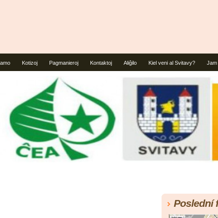
ramo
Kotizoj
Pagmanieroj
Kontaktoj
Aliĝilo
Kiel veni al Svitavy?
Jam 
Poslední 