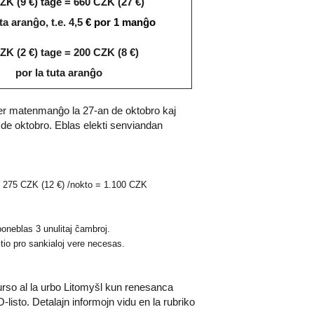
ZK (9 €)
tage = 660 CZK (27 €)
ta aranĝo, t.e. 4,5
€ por 1 manĝo
ZK (2 €) tage = 200 CZK (8 €)
por la tuta aranĝo
 matenmanĝo la 27-an de oktobro kaj
de oktobro. Eblas elekti senviandan
j: 275 CZK (12 €) /nokto = 1.100 CZK
neblas 3 unulitaj ĉambroj.
 tio pro sankialoj vere necesas.
so al la urbo Litomyšl kun renesanca
listo. Detalajn informojn vidu en la rubriko