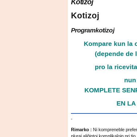
Kotizoj
Kotizoj
Programkotizoj
Kompare kun la o
(depende de l
pro la ricevi
nun 
KOMPLETE SEN
EN LA
Rimarko :
Ni kompreneble preferi
pluraj aliĝintoj komplikaĵojn pri t