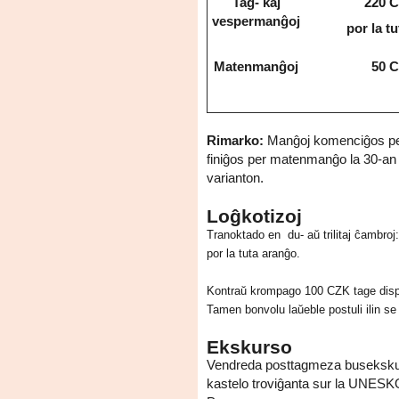
Tag- kaj
220 C
vespermanĝoj
por la tu
Matenmanĝoj
50 C
Rimarko:
Manĝoj komenciĝos per
finiĝos per matenmanĝo la 30-an 
varianton.
Loĝkotizoj
Tranoktado en du- aŭ trilitaj ĉambro
por la tuta aranĝo.
Kontraŭ krompago 100 CZK tage dispo
Tamen bonvolu laŭeble postuli ilin se
Ekskurso
Vendreda posttagmeza busekskur
kastelo troviĝanta sur la UNESKO-