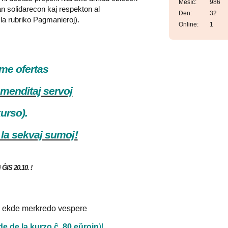
Měsíc:
986
ian solidarecon kaj respekton al
Den:
32
 la rubriko Pagmanieroj).
Online:
1
ome ofertas
 menditaj servoj
kurso).
 la sekvaj sumoj!
 ĜIS 20.10. !
o ekde merkredo vespere
e de la kurzo ĉ. 80 eŭrojn
)!