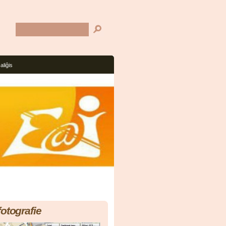
aliĝis
fotografie