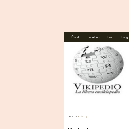
Úvod
Fotoalbum
Loko
Prog
Úvod
»
Kotizoj