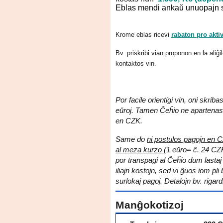
Eblas mendi ankaŭ unuopajn s
Krome eblas ricevi
rabaton pro akti
Bv. priskribi vian proponon en la aliĝ
kontaktos vin.
Por facile orientigi vin, oni skr
eŭroj. Tamen Ĉeĥio ne apartenas 
en CZK.
Same do
ni postulos pagojn en 
al meza kurzo
(1 eŭro= ĉ. 24 CZ
por transpagi al Ĉeĥio dum lastaj
iliajn kostojn, sed vi ĝuos iom pl
surlokaj pagoj. Detalojn bv. rigar
Manĝokotizoj