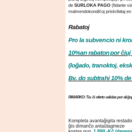
de
SURLOKA PAGO
(fidante v
malmendokondiĉoj priskribitaj en
Rabatoj
Pro la subvencio ni kr
10%an rabaton
por ĉiuj
(loĝado, tranoktoj, eks
Bv. do subtrahi 10% de
RIMARKO: Tiu ĉi oferto validas por aliĝoj
Kompleta avantaĝigita restad
ĝis dimanĉo antaŭtagmeze
kostas nun
1.890,-Kč (depend