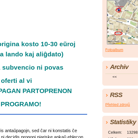
rigina kosto 10-30 eŭroj
Fotoalbum
a lando kaj aliĝdato)
Archiv
ta subvencio ni povas
<<
oferti al vi
PAGAN PARTOPRENON
RSS
 PROGRAMO!
Přehled zdrojů
Statistiky
s antaŭpagojn, sed ĉar ni konstatis ĉe
Celkem:
13298
io, ni decidis proponi niariske ankaŭ eblecon