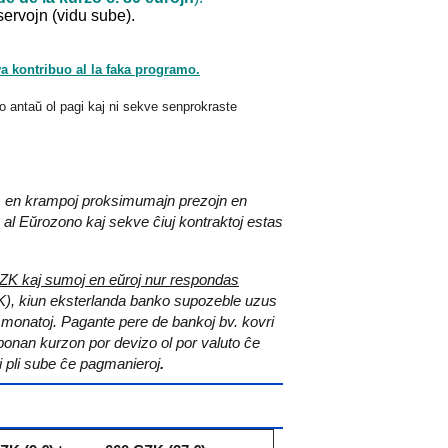
ervojn (vidu sube).
va kontribuo al la faka programo.
ilo antaŭ ol pagi kaj ni sekve senprokraste
ibas en krampoj proksimumajn prezojn en
al Eŭrozono kaj sekve ĉiuj kontraktoj estas
CZK kaj sumoj en eŭroj nur respondas
K), kiun eksterlanda banko supozeble uzus
 monatoj. Pagante pere de bankoj bv. kovri
i bonan kurzon por devizo ol por valuto ĉe
di pli sube ĉe pagmanieroj
.