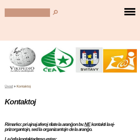
Úvod
»
Kontaktoj
Kontaktoj
Rimarko:
pri ajnaj aferoj rilate la aranĝon bv.
NE
kontakti la ej-
prizorgantojn, sed la organizantojn de la aranĝo.
La ĉefa kontaktadreso estas: