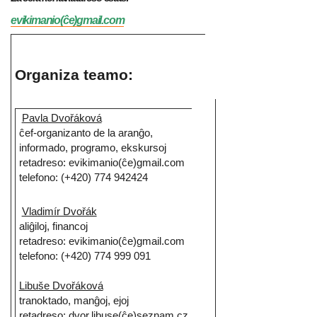
evikimanio(ĉe)gmail.com
Organiza teamo:
Pavla Dvořáková
ĉef-organizanto de la aranĝo,
informado, programo, ekskursoj
retadreso: evikimanio(ĉe)gmail.com
telefono: (+420) 774 942424
Vladimír Dvořák
aliĝiloj, financoj
retadreso: evikimanio(ĉe)gmail.com
telefono: (+420) 774 999 091
Libuše Dvořáková
tranoktado, manĝoj, ejoj
retadreso: dvor.libuse(ĉe)seznam.cz