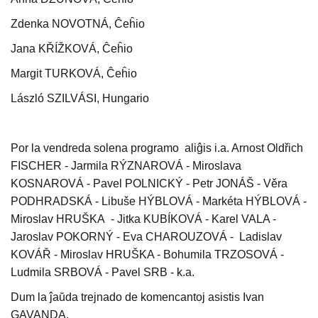
Zdenka NOVOTNÁ, Ĉeĥio
Jana KŘÍŽKOVÁ, Ĉeĥio
Margit TURKOVÁ, Ĉeĥio
László SZILVÁSI, Hungario
Por la vendreda solena programo aliĝis i.a. Arnost Oldřich
FISCHER - Jarmila RÝZNAROVÁ - Miroslava
KOSNAROVÁ - Pavel POLNICKÝ - Petr JONÁŠ - Věra
PODHRADSKÁ - Libuše HÝBLOVÁ - Markéta HÝBLOVÁ -
Miroslav HRUŠKA - Jitka KUBÍKOVÁ - Karel VALA -
Jaroslav POKORNÝ - Eva CHAROUZOVÁ - Ladislav
KOVÁŘ - Miroslav HRUŠKA - Bohumila TRZOSOVÁ -
Ludmila SRBOVÁ - Pavel SRB - k.a.
Dum la ĵaŭda trejnado de komencantoj asistis Ivan
GAVANDA.