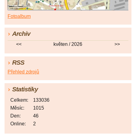
Fotoalbum
Archiv
<<
květen / 2026
>>
RSS
Přehled zdrojů
Statistiky
Celkem:
133036
Měsíc:
1015
Den:
46
Online:
2