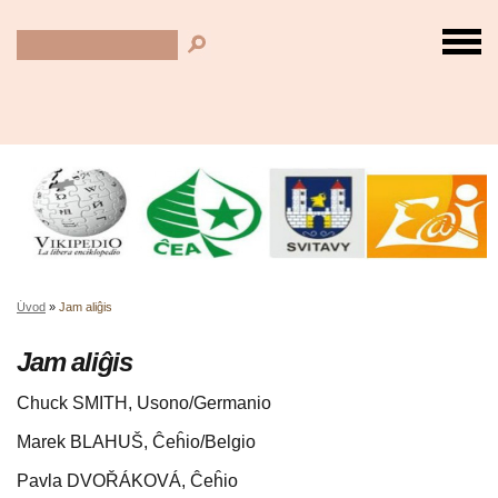
Úvod
»
Jam aliĝis
Jam aliĝis
Chuck SMITH, Usono/Germanio
Marek BLAHUŠ, Ĉeĥio/Belgio
Pavla DVOŘÁKOVÁ, Ĉeĥio