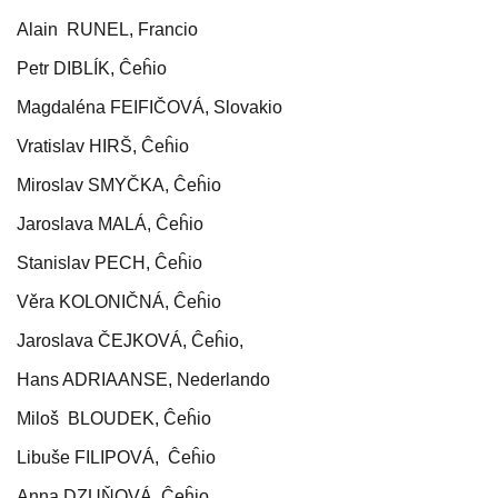
Alain RUNEL, Francio
Petr DIBLÍK, Ĉeĥio
Magdaléna FEIFIČOVÁ, Slovakio
Vratislav HIRŠ, Ĉeĥio
Miroslav SMYČKA, Ĉeĥio
Jaroslava MALÁ, Ĉeĥio
Stanislav PECH, Ĉeĥio
Věra KOLONIČNÁ, Ĉeĥio
Jaroslava ČEJKOVÁ, Ĉeĥio,
Hans ADRIAANSE, Nederlando
Miloš BLOUDEK, Ĉeĥio
Libuše FILIPOVÁ, Ĉeĥio
Anna DZUŇOVÁ, Ĉeĥio