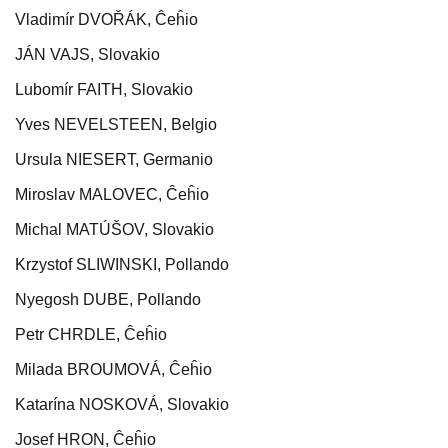
Vladimír DVOŘÁK, Ĉeĥio
JÁN VAJS, Slovakio
Lubomír FAITH, Slovakio
Yves NEVELSTEEN, Belgio
Ursula NIESERT, Germanio
Miroslav MALOVEC, Ĉeĥio
Michal MATÚŠOV, Slovakio
Krzystof SLIWINSKI, Pollando
Nyegosh DUBE, Pollando
Petr CHRDLE, Ĉeĥio
Milada BROUMOVÁ, Ĉeĥio
Katarína NOSKOVÁ, Slovakio
Josef HRON, Ĉeĥio